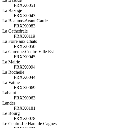
La Bastide
FRXX0051
La Bazoge
FRXX0043
La Beaume-Avant Garde
FRXX0083
La Cathedrale
FRXX0119
La Foire aux Chats
FRXX0050
La Garenne-Centre Ville Est
FRXX0045
La Mairie
FRXX0094
La Rochelle
FRXX0044
La Vatine
FRXX0069
Labatut
FRXX0063
Landes
FRXX0181
Le Bourg
FRXX0078
Le Centre-Le Haut de Cagnes