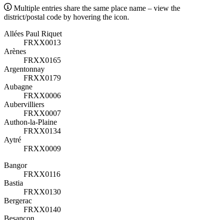
Multiple entries share the same place name – view the
district/postal code by hovering the icon.
Allées Paul Riquet
FRXX0013
Arènes
FRXX0165
Argentonnay
FRXX0179
Aubagne
FRXX0006
Aubervilliers
FRXX0007
Authon-la-Plaine
FRXX0134
Aytré
FRXX0009
Bangor
FRXX0116
Bastia
FRXX0130
Bergerac
FRXX0140
Besançon