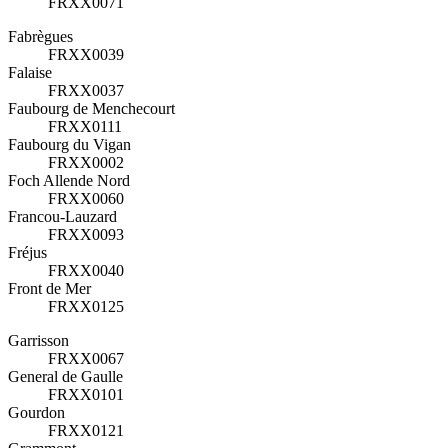
FRXX0071
Fabrègues
FRXX0039
Falaise
FRXX0037
Faubourg de Menchecourt
FRXX0111
Faubourg du Vigan
FRXX0002
Foch Allende Nord
FRXX0060
Francou-Lauzard
FRXX0093
Fréjus
FRXX0040
Front de Mer
FRXX0125
Garrisson
FRXX0067
General de Gaulle
FRXX0101
Gourdon
FRXX0121