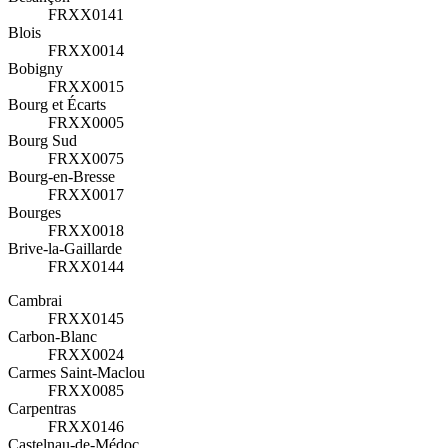
FRXX0141
Blois
FRXX0014
Bobigny
FRXX0015
Bourg et Écarts
FRXX0005
Bourg Sud
FRXX0075
Bourg-en-Bresse
FRXX0017
Bourges
FRXX0018
Brive-la-Gaillarde
FRXX0144
Cambrai
FRXX0145
Carbon-Blanc
FRXX0024
Carmes Saint-Maclou
FRXX0085
Carpentras
FRXX0146
Castelnau-de-Médoc