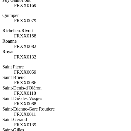
Puy-Saint-Font
FRXX0169
Quimper
FRXX0079
Richelieu-Rivoli
FRXX0158
Roanne
FRXX0082
Royan
FRXX0132
Saint Pierre
FRXX0059
Saint-Brieuc
FRXX0086
Saint-Denis-d'Oléron
FRXX0118
Saint-Dié-des-Vosges
FRXX0088
Saint-Etienne-Gare Routiere
FRXX0011
Saint-Geraud
FRXX0139
Saint-Gilles