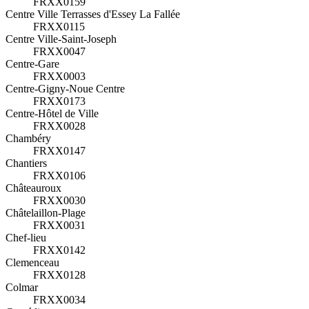
FRXX0159
Centre Ville Terrasses d'Essey La Fallée
FRXX0115
Centre Ville-Saint-Joseph
FRXX0047
Centre-Gare
FRXX0003
Centre-Gigny-Noue Centre
FRXX0173
Centre-Hôtel de Ville
FRXX0028
Chambéry
FRXX0147
Chantiers
FRXX0106
Châteauroux
FRXX0030
Châtelaillon-Plage
FRXX0031
Chef-lieu
FRXX0142
Clemenceau
FRXX0128
Colmar
FRXX0034