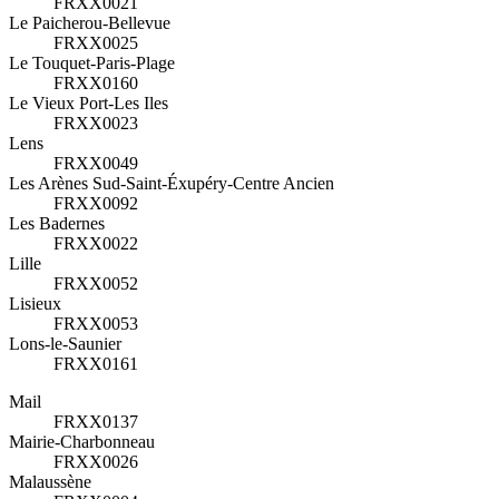
FRXX0021
Le Paicherou-Bellevue
FRXX0025
Le Touquet-Paris-Plage
FRXX0160
Le Vieux Port-Les Iles
FRXX0023
Lens
FRXX0049
Les Arènes Sud-Saint-Éxupéry-Centre Ancien
FRXX0092
Les Badernes
FRXX0022
Lille
FRXX0052
Lisieux
FRXX0053
Lons-le-Saunier
FRXX0161
Mail
FRXX0137
Mairie-Charbonneau
FRXX0026
Malaussène