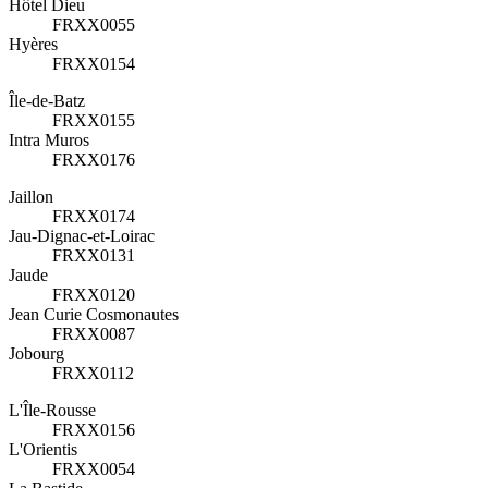
Hôtel Dieu
FRXX0055
Hyères
FRXX0154
Île-de-Batz
FRXX0155
Intra Muros
FRXX0176
Jaillon
FRXX0174
Jau-Dignac-et-Loirac
FRXX0131
Jaude
FRXX0120
Jean Curie Cosmonautes
FRXX0087
Jobourg
FRXX0112
L'Île-Rousse
FRXX0156
L'Orientis
FRXX0054