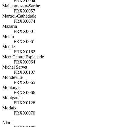
FRXX0004
Malicorne-sur-Sarthe
FRXX0057
Martroi-Cathédrale
FRXX0074
Mazarin
FRXX0001
Melun
FRXX0061
Mende
FRXX0162
Metz Centre Esplanade
FRXX0064
Michel Servet
FRXX0107
Mondeville
FRXX0065
Montargis
FRXX0066
Montgauch
FRXX0126
Morlaix
FRXX0070
Niort